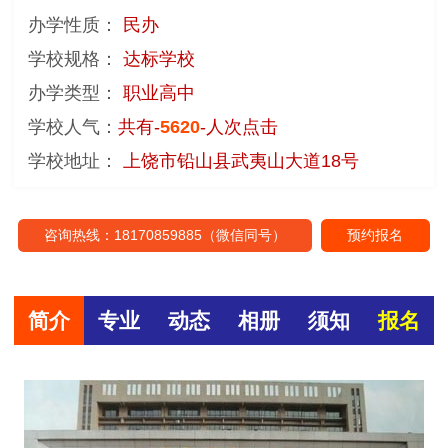
办学性质：
民办
学校规格：
达标学校
办学类型：
职业高中
学校人气：
共有-
5620
-人次点击
学校地址：
上饶市铅山县武夷山大道18号
咨询热线：18170859885（微信同号）
预约报名
简介
专业
动态
相册
须知
报名