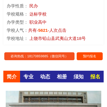
办学性质：
民办
学校规格：
达标学校
办学类型：
职业高中
学校人气：
共有-
5621
-人次点击
学校地址：
上饶市铅山县武夷山大道18号
咨询热线：18170859885（微信同号）
预约报名
简介
专业
动态
相册
须知
报名