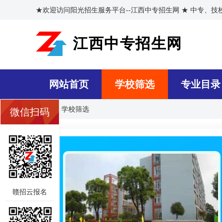
★欢迎访问阳光招生服务平台--江西中专招生网 ★ 中专、
江西中专招生网
网站首页
学校筛选
专业目录
首页
>>
学校筛选
微信扫码
赣招云报名