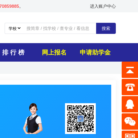
0859885
。
进入账户中心
搜索
排 行 榜
网上报名
申请助学金