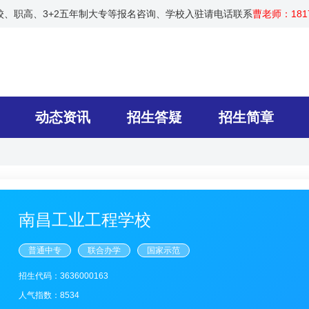
技校、职高、3+2五年制大专等报名咨询、学校入驻请电话联系
曹老师：1817
动态资讯
招生答疑
招生简章
南昌工业工程学校
普通中专
联合办学
国家示范
招生代码：3636000163
人气指数：8534