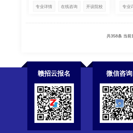
专业详情
在线咨询
开设院校
专业
共358条 当前1
赣招云报名
微信咨询