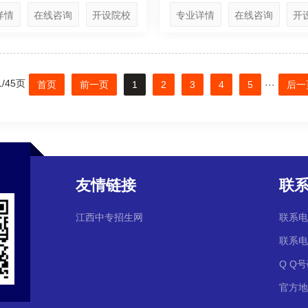
详情
在线咨询
开设院校
专业详情
在线咨询
开
/45页
首页
前一页
1
2
3
4
5
···
后一
友情链接
联
江西中专招生网
联系电话
联系电话
Q Q号
官方地