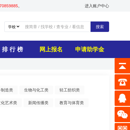
0859885
。
进入账户中心
搜索
排 行 榜
网上报名
申请助学金
备制造类
生物与化工类
轻工纺织类
文化艺术类
新闻传播类
教育与体育类