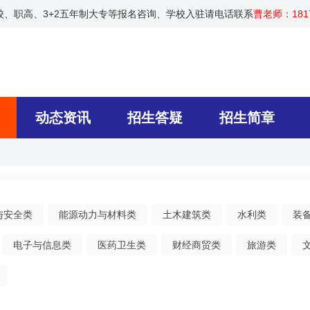
技校、职高、3+2五年制大专等报名咨询、学校入驻请电话联系
曹老师：1817
动态资讯
招生答疑
招生简章
与安全类
能源动力与材料类
土木建筑类
水利类
装
电子与信息类
医药卫生类
财经商贸类
旅游类