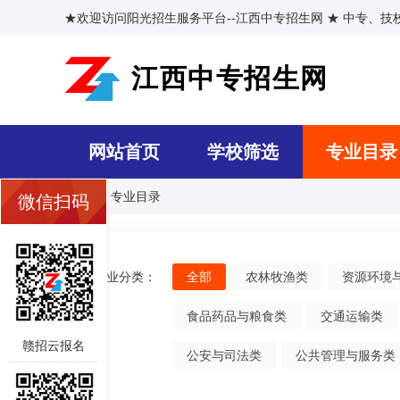
★欢迎访问阳光招生服务平台--江西中专招生网 ★ 中专、
江西中专招生网
网站首页
学校筛选
专业目录
首页
>>
专业目录
微信扫码
专业分类：
全部
农林牧渔类
资源环境
食品药品与粮食类
交通运输类
赣招云报名
公安与司法类
公共管理与服务类