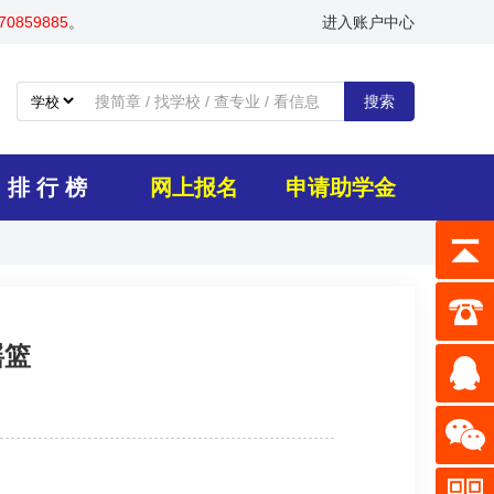
0859885
。
进入账户中心
搜索
排 行 榜
网上报名
申请助学金
摇篮