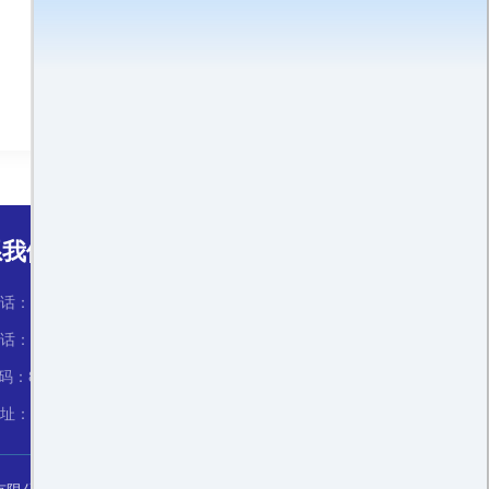
系我们：
：18170859885
：17370007785
码：82204061
址：江西省南昌市经开大道1388号