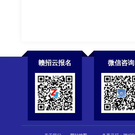
赣招云报名
微信咨询