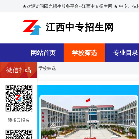
★欢迎访问阳光招生服务平台--江西中专招生网 ★ 中专、
江西中专招生网
网站首页
学校筛选
专业目录
首页
>>
学校筛选
微信扫码
赣招云报名