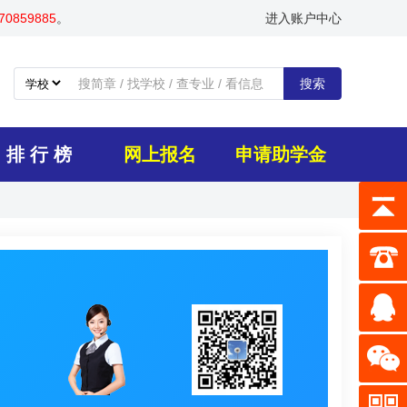
0859885
。
进入账户中心
搜索
排 行 榜
网上报名
申请助学金