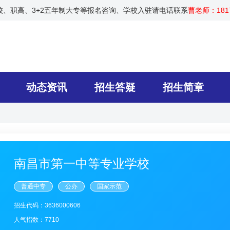
技校、职高、3+2五年制大专等报名咨询、学校入驻请电话联系
曹老师：1817
动态资讯
招生答疑
招生简章
南昌市第一中等专业学校
普通中专
公办
国家示范
招生代码：3636000606
人气指数：7710