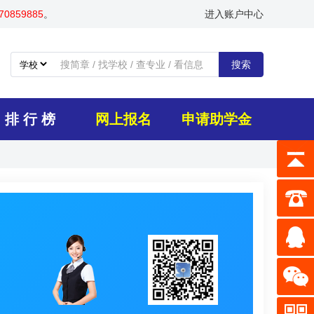
0859885
。
进入账户中心
搜索
排 行 榜
网上报名
申请助学金