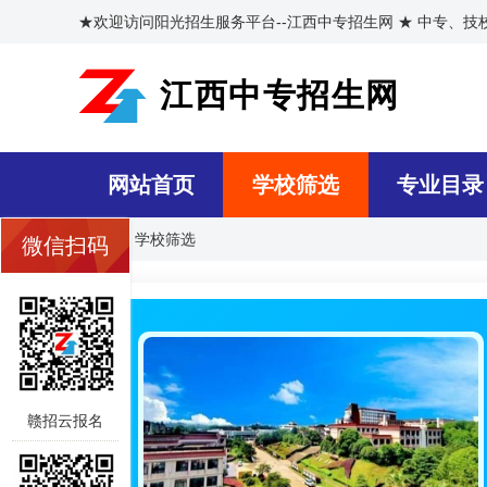
★欢迎访问阳光招生服务平台--江西中专招生网 ★ 中专、
江西中专招生网
网站首页
学校筛选
专业目录
首页
>>
学校筛选
微信扫码
赣招云报名